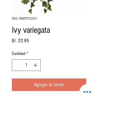
SKU: REMTF23291
Ivy variegata
Precio
B/. 22.95
Cantidad
*
Agregar al carrito
Ivy variegata con protección Ultra
Violeta
Tamaño: 29"