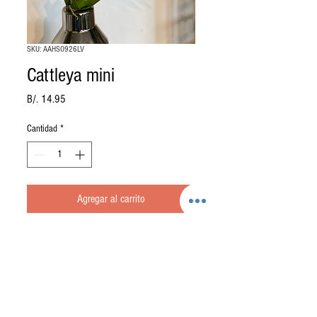
SKU: AAHSO926LV
Cattleya mini
Precio
B/. 14.95
Cantidad
*
Agregar al carrito
Orquidea Cattleya mini con hojas
Color: Fushia
Tamaño: 16"