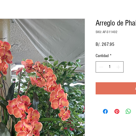
Arreglo de Pha
SKU: AF-511402
Precio
B/. 267.95
Cantidad
*