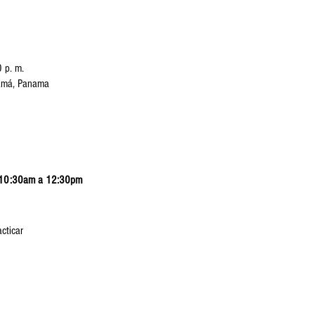
n
 p. m.
namá, Panama
no 10:30am a 12:30pm
cticar