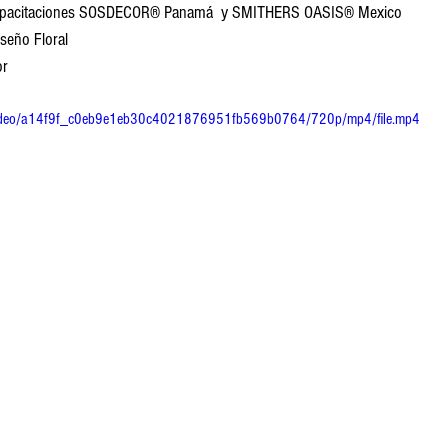
apacitaciones SOSDECOR® Panamá  y SMITHERS OASIS® Mexico
iseño Floral
or
om/video/a14f9f_c0eb9e1eb30c4021876951fb569b0764/720p/mp4/file.mp4